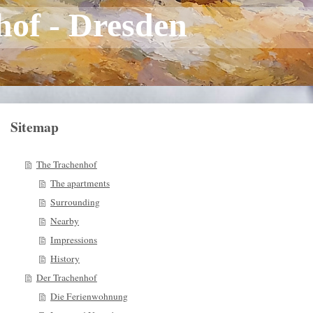
hof - Dresden
Sitemap
The Trachenhof
The apartments
Surrounding
Nearby
Impressions
History
Der Trachenhof
Die Ferienwohnung